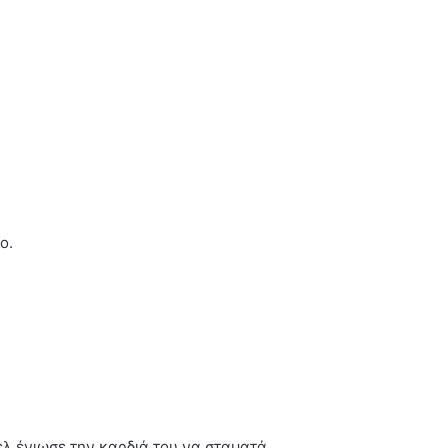
ο.
ελ ένιωσε την καρδιά του να σταματά.