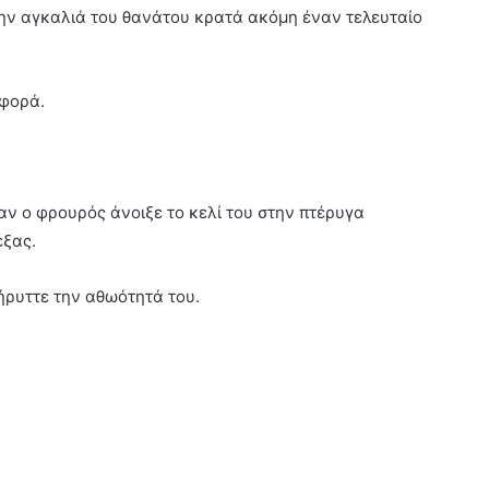
την αγκαλιά του θανάτου κρατά ακόμη έναν τελευταίο
 φορά.
ταν ο φρουρός άνοιξε το κελί του στην πτέρυγα
έξας.
ήρυττε την αθωότητά του.