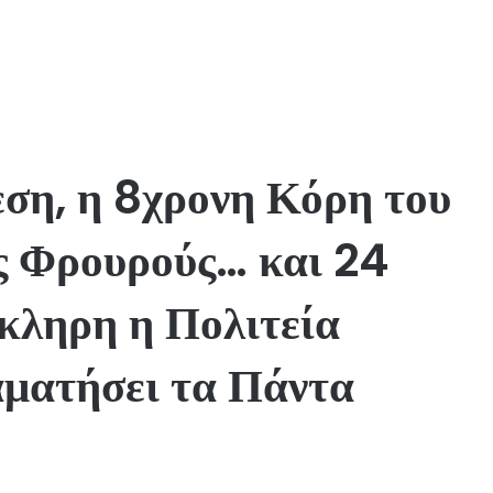
εση, η 8χρονη Κόρη του
ς Φρουρούς… και 24
κληρη η Πολιτεία
αματήσει τα Πάντα