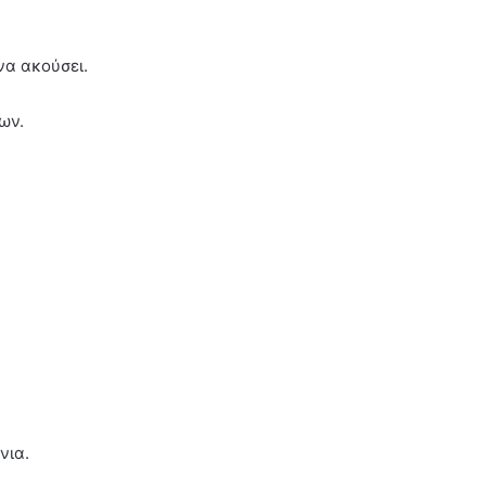
να ακούσει.
ων.
νια.