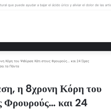
VASO EN LA MAÑANA
ονη Κόρη του Ψιθύρισε Κάτι στους Φρουρούς… και 24 Ώρες
σει τα Πάντα
εση, η 8χρονη Κόρη του
ς Φρουρούς… και 24