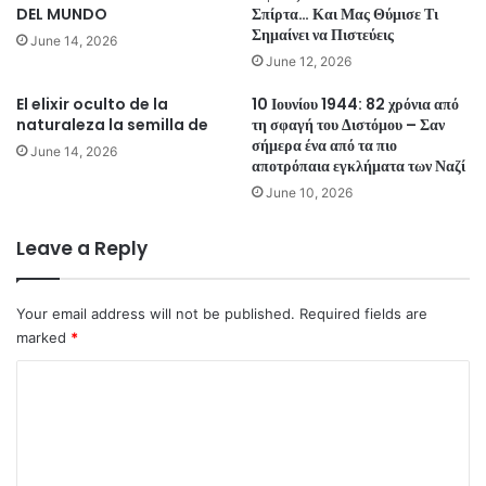
DEL MUNDO
Σπίρτα… Και Μας Θύμισε Τι
Σημαίνει να Πιστεύεις
June 14, 2026
June 12, 2026
El elixir oculto de la
10 Ιουνίου 1944: 82 χρόνια από
naturaleza la semilla de
τη σφαγή του Διστόμου – Σαν
σήμερα ένα από τα πιο
June 14, 2026
αποτρόπαια εγκλήματα των Ναζί
June 10, 2026
Leave a Reply
Your email address will not be published.
Required fields are
marked
*
C
o
m
m