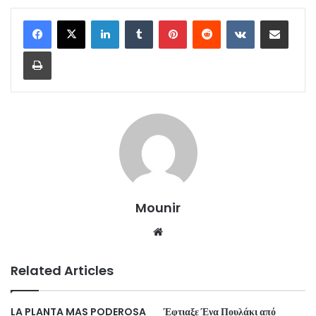
LinkedIn
Tumblr
Pinterest
Reddit
VKontakte
Share via Email
Print
Mounir
Website
Related Articles
LA PLANTA MAS PODEROSA
Έφτιαξε Ένα Πουλάκι από