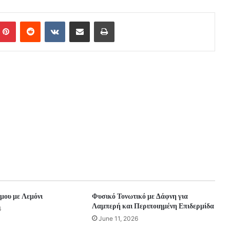
mblr
Pinterest
Reddit
VKontakte
Share via Email
Print
μου με Λεμόνι
Φυσικό Τονωτικό με Δάφνη για
Λαμπερή και Περιποιημένη Επιδερμίδα
6
June 11, 2026