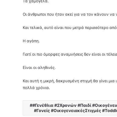
Τα χαμόγελα.
Οι άνθρωποι που ήταν εκεί για να τον κάνουν να 
Και τελικά, αυτό είναι που μετρά περισσότερο απ
Η αγάπη.
Γιατί οι πιο όμορφες αναμνήσεις δεν είναι οι τέλειε
Είναι οι αληθινές.
Και αυτή η μικρή, δακρυσμένη στιγμή θα γίνει μια
πολλά χρόνια.
#Γενέθλια #2Χρονών #Παιδί #Οικογένει
#Γονείς #ΟικογενειακέςΣτιγμές #Toddle