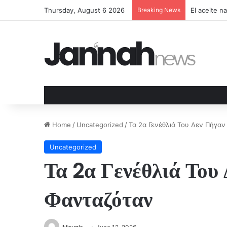
Thursday, August 6 2026
Breaking News
UN SOLO 
Home
/
Uncategorized
/
Τα 2α Γενέθλιά Του Δεν Πήγα
Uncategorized
Τα 2α Γενέθλιά Του
Φανταζόταν