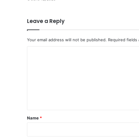
Leave a Reply
Your email address will not be published.
Required fields
C
o
m
m
e
n
t
*
Name
*