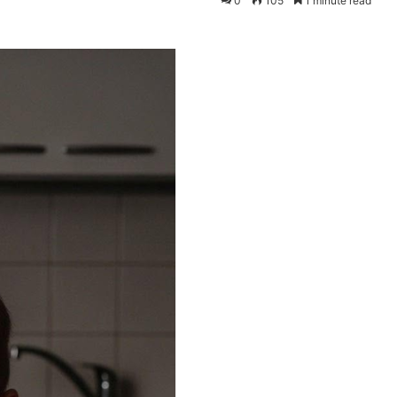
0
105
1 minute read