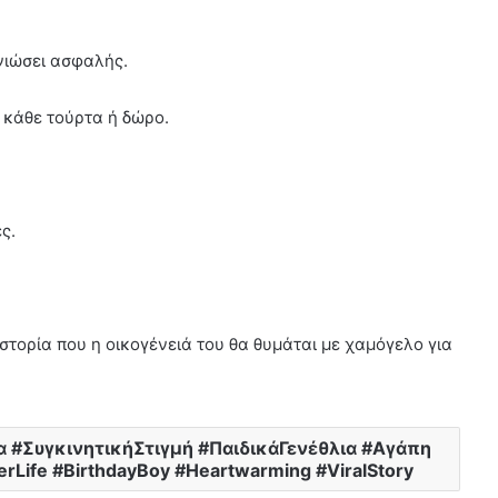
νιώσει ασφαλής.
ό κάθε τούρτα ή δώρο.
ς.
 ιστορία που η οικογένειά του θα θυμάται με χαμόγελο για
α #ΣυγκινητικήΣτιγμή #ΠαιδικάΓενέθλια #Αγάπη
rLife #BirthdayBoy #Heartwarming #ViralStory