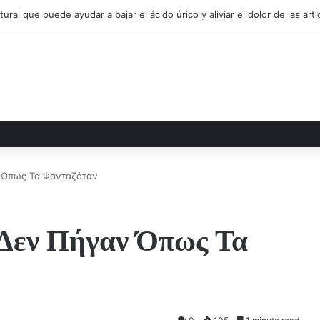
VASO EN LA MAÑANA
ν Όπως Τα Φανταζόταν
 Δεν Πήγαν Όπως Τα