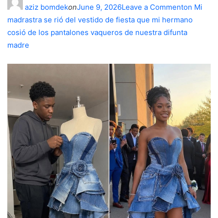
aziz bomdek
on
June 9, 2026
Leave a Commenton Mi
madrastra se rió del vestido de fiesta que mi hermano
cosió de los pantalones vaqueros de nuestra difunta
madre