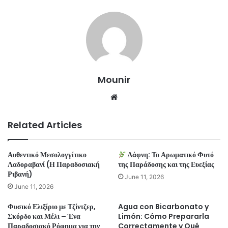
Mounir
Website
Related Articles
Αυθεντικό Μεσολογγίτικο
Δάφνη: Το Αρωματικό Φυτό
Λαδοραβανί (Η Παραδοσιακή
της Παράδοσης και της Ευεξίας
Ριβανή)
June 11, 2026
June 11, 2026
Φυσικό Ελιξίριο με Τζίντζερ,
Agua con Bicarbonato y
Σκόρδο και Μέλι – Ένα
Limón: Cómo Prepararla
Παραδοσιακό Ρόφημα για την
Correctamente y Qué