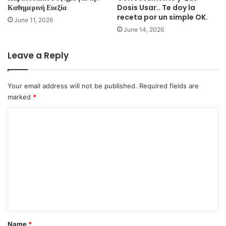
Καθημερινή Ευεξία
Dosis Usar.. Te doy la
receta por un simple OK.
June 11, 2026
June 14, 2026
Leave a Reply
Your email address will not be published.
Required fields are
marked
*
C
o
m
m
e
n
t
*
Name
*