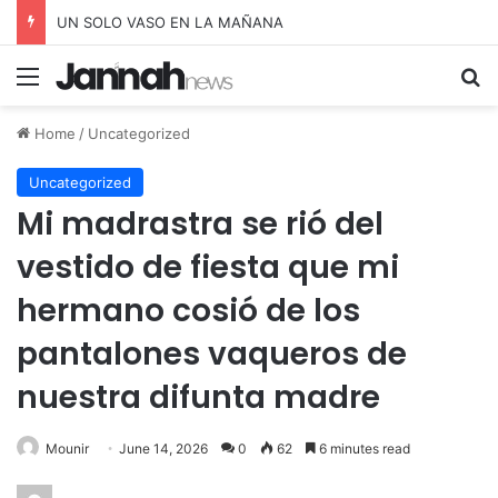
Beneficios Sorprendentes de la Cebolla Roja para tu Bienestar Diario
Menu
Se
Home
/
Uncategorized
Uncategorized
Mi madrastra se rió del
vestido de fiesta que mi
hermano cosió de los
pantalones vaqueros de
nuestra difunta madre
Mounir
June 14, 2026
0
62
6 minutes read